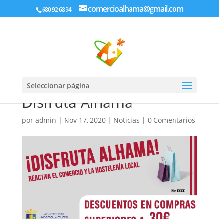
comercioalhama@gmail.com
680 92 68 94
Seleccionar página
Disfruta Alhama
por
admin
|
Nov 17, 2020
|
Noticias
|
0 Comentarios