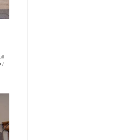
ail
 /