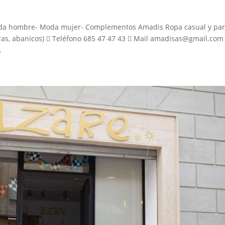
oda hombre- Moda mujer- Complementos Amadis Ropa casual y pa
ras, abanicos)  Teléfono 685 47 47 43  Mail amadisas@gmail.com
.