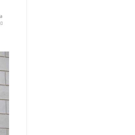
ra
 