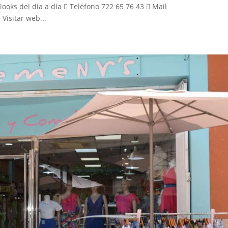
looks del día a día  Teléfono 722 65 76 43  Mail
isitar web...